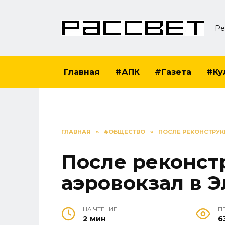
Перейти
к
Ре
содержанию
Главная
#АПК
#Газета
#Ку
ГЛАВНАЯ
»
#ОБЩЕСТВО
»
ПОСЛЕ РЕКОНСТРУК
После реконст
аэровокзал в Э
НА ЧТЕНИЕ
П
2 мин
6