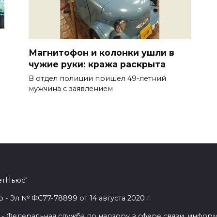
Магнитофон и колонки ушли в
чужие руки: кража раскрыта
В отдел полиции пришел 49-летний
мужчина с заявлением
етНьюс"
 Эл № ФС77-78899 от 14 августа 2020 г.
- Федеральная служба по надзору в сфере связи, инфор