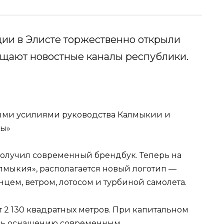
ии в Элисте торжественно открыли
бщают новостные каналы республики.
ыми усилиями руководства Калмыкии и
ны»
получил современный брендбук. Теперь на
лмыкия», располагается новый логотип —
нцем, ветром, лотосом и турбиной самолета.
 2 130 квадратных метров. При капитальном
сь оснащению современным