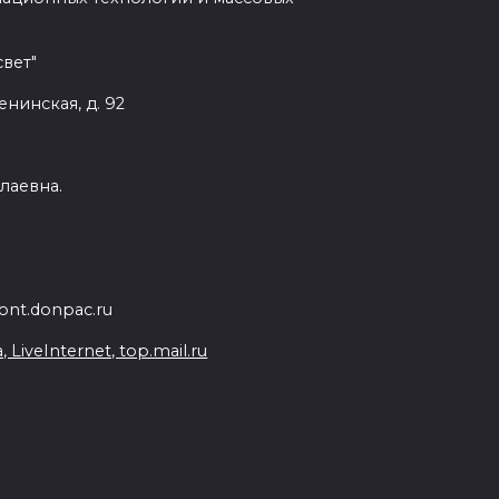
вет"
енинская, д. 92
лаевна.
nt.donpac.ru
iveInternet, top.mail.ru