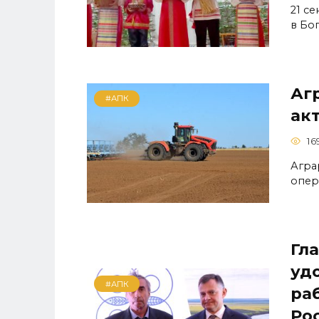
21 с
в Бо
Аг
#АПК
ак
16
Агра
опер
Гл
уд
#АПК
ра
Ро