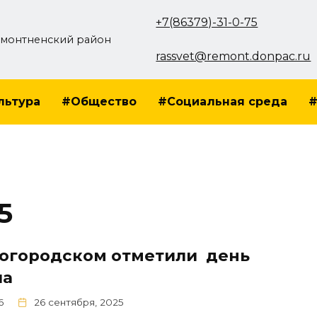
+7(86379)-31-0-75
монтненский район
rassvet@remont.donpac.ru
льтура
#Общество
#Социальная среда
#
5
Богородском отметили день
ла
6
26 сентября, 2025