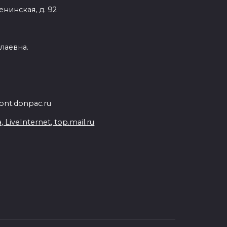
енинская, д. 92
лаевна.
nt.donpac.ru
iveInternet, top.mail.ru