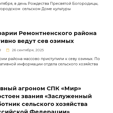
ентября, в день Рождества Пресвятой Богородицы,
городском сельском Доме культуры
рарии Ремонтненского района
тивно ведут сев озимых
9
26 сентября, 2025
рии района массово приступили к севу озимых. По
ативной информации отдела сельского хозяйства
авный агроном СПК «Мир»
остоен звания «Заслуженный
ботник сельского хозяйства
ссийской Федерации»