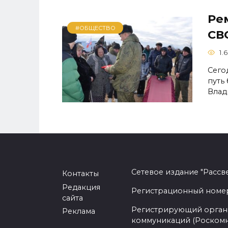
Ре
#ОБЩЕСТВО
СВ
1.6
Сего
путь
Влад
Сетевое издание "Рассв
Контакты
Редакция
Регистрационный номер -
сайта
Регистрирующий орган 
Реклама
коммуникаций (Роском