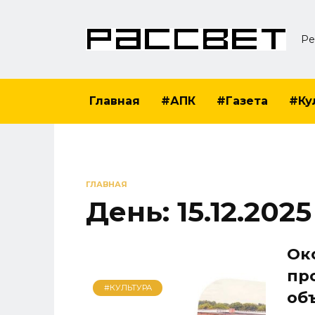
Перейти
к
Ре
содержанию
Главная
#АПК
#Газета
#Ку
ГЛАВНАЯ
День:
15.12.2025
Ок
пр
#КУЛЬТУРА
об