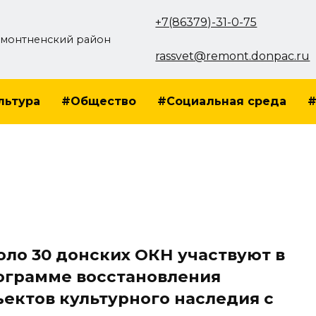
+7(86379)-31-0-75
монтненский район
rassvet@remont.donpac.ru
льтура
#Общество
#Социальная среда
#
оло 30 донских ОКН участвуют в
ограмме восстановления
ъектов культурного наследия с