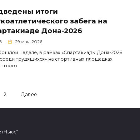
дведены итоги
гкоатлетического забега на
артакиаде Дона-2026
6
29 мая, 2026
рошлой неделе, в рамках «Спартакиады Дона-2026
 среди трудящихся» на спортивных площадках
нтного
2
Далее
етНьюс"