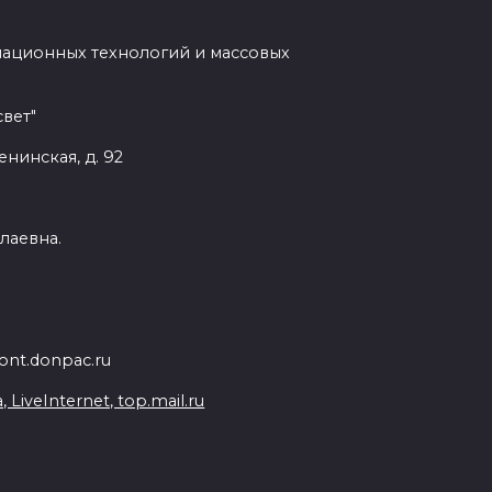
мационных технологий и массовых
вет"
енинская, д. 92
лаевна.
nt.donpac.ru
iveInternet, top.mail.ru