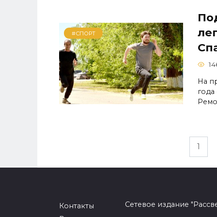
По
ле
#СПОРТ
Сп
14
На п
года
Ремо
Навигация
1
по
записям
Сетевое издание "Рассв
Контакты