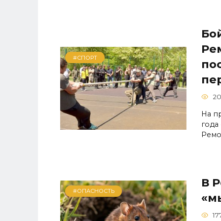
Бой
Ре
#СПОРТ
по
пе
20
На п
года
Ремо
В 
#ОПАСНОСТЬ
«м
17