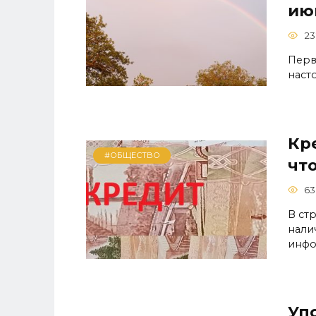
ию
23
Перв
наст
Кр
#ОБЩЕСТВО
чт
63
В ст
нали
инф
Уп