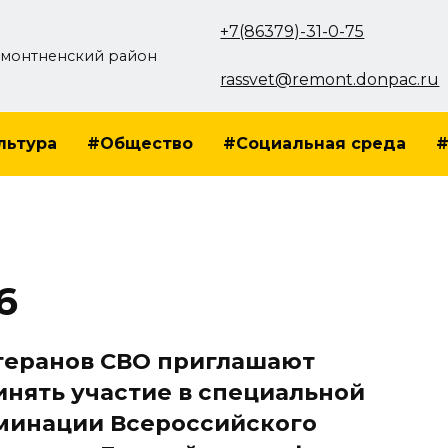
+7(86379)-31-0-75
монтненский район
rassvet@remont.donpac.ru
льтура
#Общество
#Социальная среда
#
6
теранов СВО приглашают
инять участие в специальной
минации Всероссийского