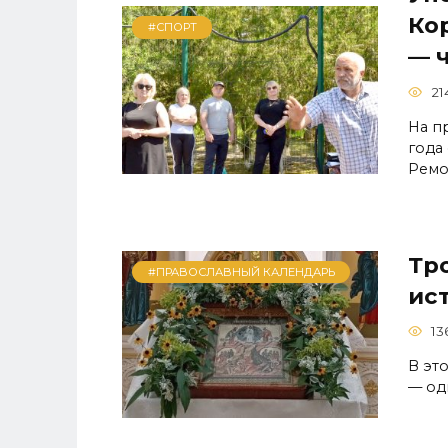
Ко
#СПОРТ
— 
21
На п
года
Ремо
Тро
#ПРАВОСЛАВНЫЙ КАЛЕНДАРЬ
ис
13
В эт
— од