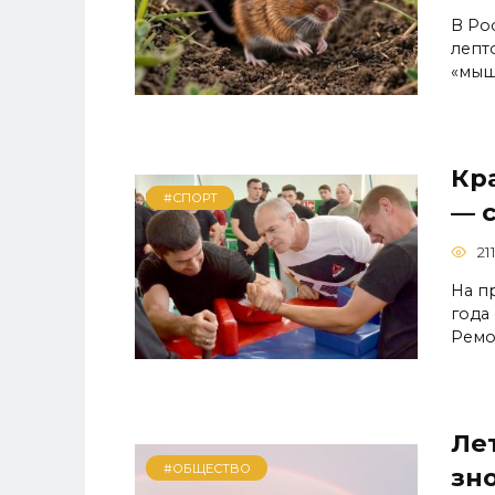
В Ро
лепт
«мы
Кр
#СПОРТ
— 
21
На п
года
Ремо
Лет
#ОБЩЕСТВО
зно