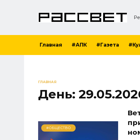
Перейти
к
Ре
содержанию
Главная
#АПК
#Газета
#Ку
ГЛАВНАЯ
День:
29.05.202
Ве
пр
#ОБЩЕСТВО
но