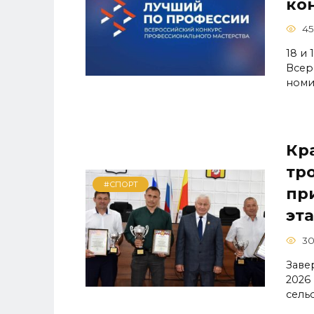
ко
45
18 и
Всер
номи
Кр
тр
#СПОРТ
пр
эт
3
Заве
2026
сель