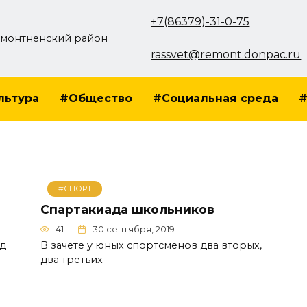
+7(86379)-31-0-75
монтненский район
rassvet@remont.donpac.ru
льтура
#Общество
#Социальная среда
#
#СПОРТ
Спартакиада школьников
41
30 сентября, 2019
д
В зачете у юных спортсменов два вторых,
два третьих