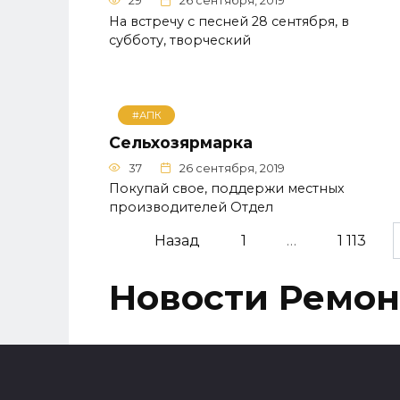
29
26 сентября, 2019
На встречу с песней 28 сентября, в
субботу, творческий
#АПК
Сельхозярмарка
37
26 сентября, 2019
Покупай свое, поддержи местных
производителей Отдел
Навигация
Назад
1
…
1 113
по
записям
Новости Ремон