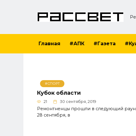
Перейти
к
Ре
содержанию
Главная
#АПК
#Газета
#Ку
#СПОРТ
Кубок области
21
30 сентября, 2019
Ремонтненцы прошли в следующий раун
28 сентября, в