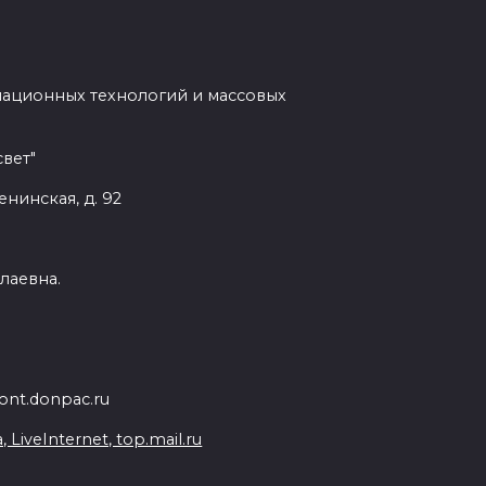
мационных технологий и массовых
вет"
енинская, д. 92
лаевна.
nt.donpac.ru
iveInternet, top.mail.ru