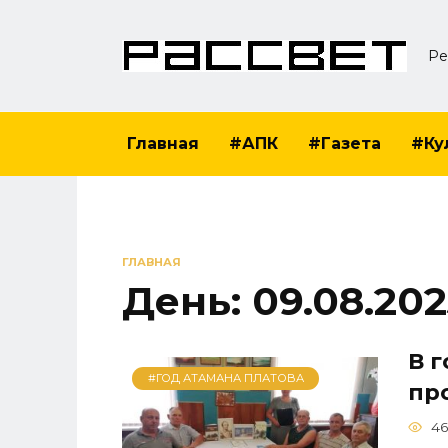
Перейти
к
Ре
содержанию
Главная
#АПК
#Газета
#Ку
ГЛАВНАЯ
День:
09.08.20
В г
#ГОД АТАМАНА ПЛАТОВА
пр
46