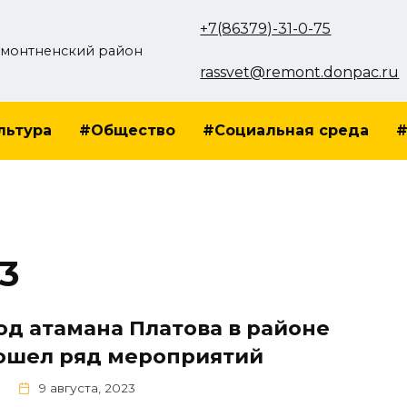
+7(86379)-31-0-75
монтненский район
rassvet@remont.donpac.ru
льтура
#Общество
#Социальная среда
#
23
од атамана Платова в районе
ошел ряд мероприятий
9 августа, 2023