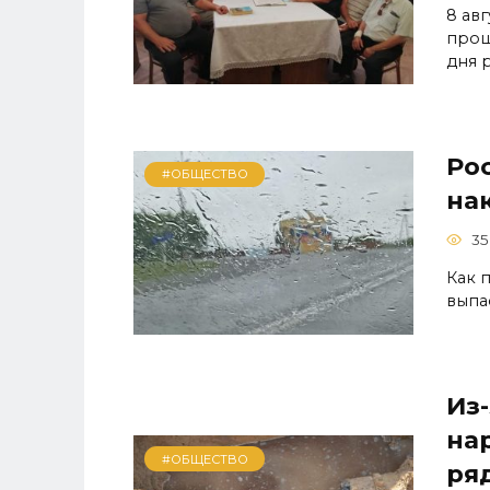
8 ав
прош
дня 
Ро
#ОБЩЕСТВО
на
35
Как 
выпа
Из
на
#ОБЩЕСТВО
ря