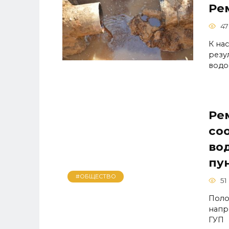
Ре
47
К на
резу
водо
Ре
со
во
пу
#ОБЩЕСТВО
51
Поло
напр
ГУП