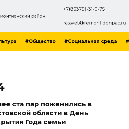
+7(86379)-31-0-75
монтненский район
rassvet@remont.donpac.ru
льтура
#Общество
#Социальная среда
#
4
лее ста пар поженились в
стовской области в День
крытия Года семьи