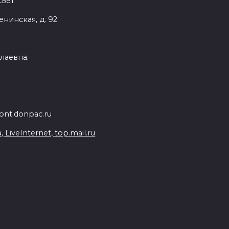
вет"
енинская, д. 92
лаевна.
nt.donpac.ru
iveInternet, top.mail.ru