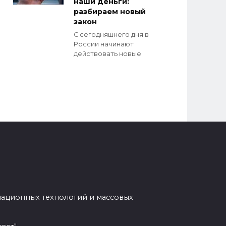
наши деньги:
разбираем новый
закон
С сегодняшнего дня в
России начинают
действовать новые
мационных технологий и массовых