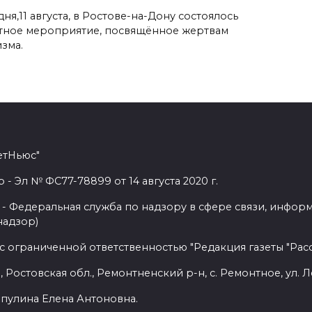
ня,11 августа, в Ростове-на-Дону состоялось
тное мероприятие, посвящённое жертвам
зма.
етНьюс"
 Эл № ФС77-78899 от 14 августа 2020 г.
- Федеральная служба по надзору в сфере связи, инфор
надзор)
с ограниченной ответственностью "Редакция газеты "Расс
 Ростовская обл., Ремонтненский р-н, с. Ремонтное, ул. Л
пулина Елена Антоновна.