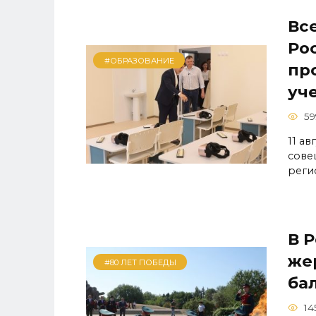
Вс
Ро
#ОБРАЗОВАНИЕ
пр
уч
59
11 а
сове
реги
В 
же
#80 ЛЕТ ПОБЕДЫ
ба
14