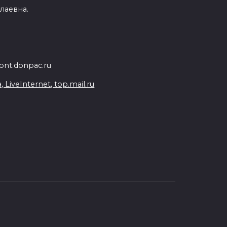
лаевна.
nt.donpac.ru
iveInternet, top.mail.ru