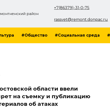
+7(86379)-31-0-75
монтненский район
rassvet@remont.donpac.ru
льтура
#Общество
#Социальная среда
#
5
Ростовской области ввели
прет на съемку и публикацию
териалов об атаках