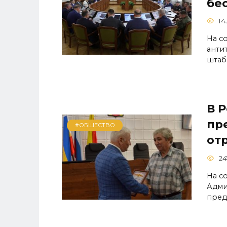
бе
14
На с
анти
штаб
В 
пр
#ОБЩЕСТВО
от
24
На с
Адми
пред