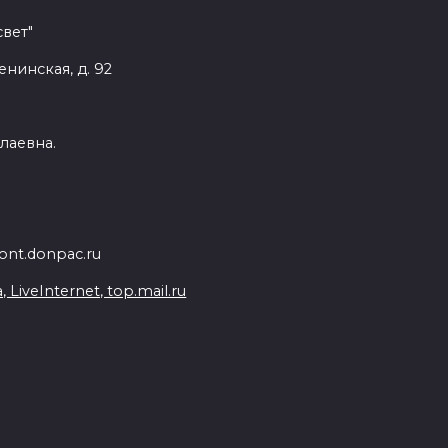
вет"
енинская, д. 92
лаевна.
nt.donpac.ru
iveInternet, top.mail.ru