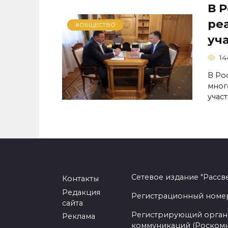
В 
ре
#ОБЩЕСТВО
уч
14
В Ро
мног
учас
Сетевое издание "Рассв
Контакты
Редакция
Регистрационный номер -
сайта
Регистрирующий орган 
Реклама
коммуникаций (Роском