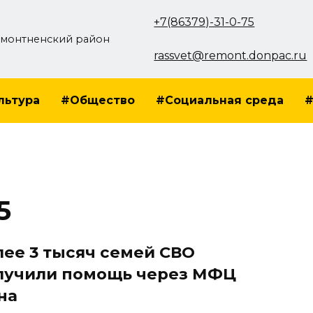
+7(86379)-31-0-75
монтненский район
rassvet@remont.donpac.ru
льтура
#Общество
#Социальная среда
#
5
лее 3 тысяч семей СВО
лучили помощь через МФЦ
на