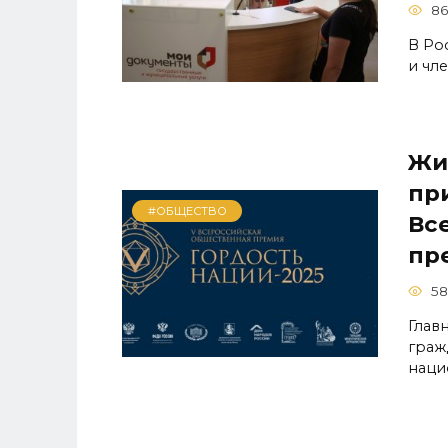
86
В Ро
и чл
Жи
пр
#ОБЩЕСТВО
Вс
пр
58
Глав
граж
наци