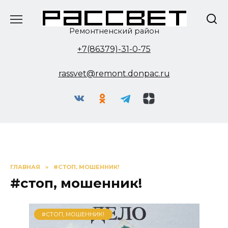
Перейти
к
содержанию
Ремонтненский район
+7(86379)-31-0-75
rassvet@remont.donpac.ru
ГЛАВНАЯ
»
#СТОП, МОШЕННИК!
#стоп, мошенник!
#СТОП, МОШЕННИК!